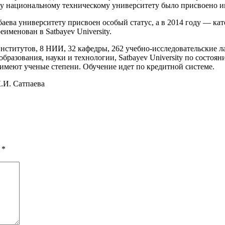
 национальному техническому университету было присвоено имя
баева университету присвоен особый статус, а в 2014 году — к
именован в Satbayev University.
0 институтов, 8 НИИ, 32 кафедры, 262 учебно-исследовательские 
бразования, науки и технологии, Satbayev University по состо
имеют ученые степени. Обучение идет по кредитной системе.
.И. Сатпаева
ы
*