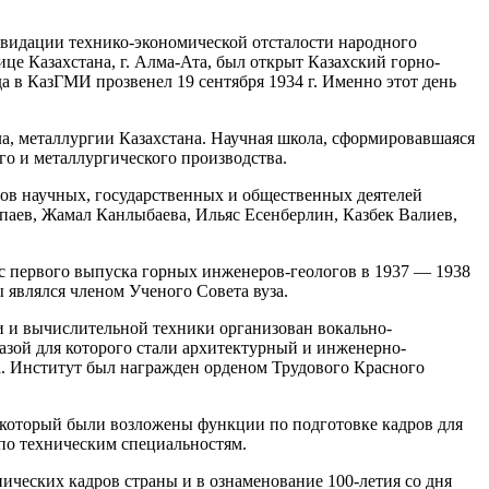
иквидации технико-экономической отсталости народного
ице Казахстана, г. Алма-Ата, был открыт Казахский горно-
а в КазГМИ прозвенел 19 сентября 1934 г. Именно этот день
ла, металлургии Казахстана. Научная школа, сформировавшаяся
го и металлургического производства.
ов научных, государственных и общественных деятелей
тпаев, Жамал Канлыбаева, Ильяс Есенберлин, Казбек Валиев,
 с первого выпуска горных инженеров-геологов в 1937 — 1938
являлся членом Ученого Совета вуза.
 и вычислительной техники организован вокально-
азой для которого стали архитектурный и инженерно-
. Институт был награжден орденом Трудового Красного
 который были возложены функции по подготовке кадров для
 по техническим специальностям.
ических кадров страны и в ознаменование 100-летия со дня