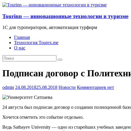
Tourinn — инновационные технологии в туризме
1С для туроператоров, автоматизация турфирм
Главная
Технология Tourex.me
О нас
Подписан договор с Политехн
odmin
24.08.2018
25.08.2018
Новости
Комментариев нет
24 августа был подписан договор о создании полноценной базов
Хочется отметить это событие отдельно.
Ведь Satbayev University — одно из старейших учебных завед