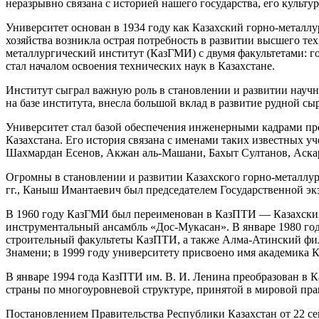
неразрывно связана с историей нашего государства, его культу
Университет основан в 1934 году как Казахский горно-металлу
хозяйства возникла острая потребность в развитии высшего тех
металлургический институт (КазГМИ) с двумя факультетами: г
стал началом освоения технических наук в Казахстане.
Институт сыграл важную роль в становлении и развитии научно
на базе института, внесла большой вклад в развитие рудной с
Университет стал базой обеспечения инженерными кадрами пр
Казахстана. Его история связана с именами таких известных 
Шахмардан Есенов, Акжан аль-Машани, Бахыт Султанов, Аска
Огромны в становлении и развитии Казахского горно-металлур
гг., Каныш Имантаевич был председателем Государственной эк
В 1960 году КазГМИ был переименован в КазПТИ — Казахский 
инструментальный ансамбль «Дос-Мукасан». В январе 1980 год
строительный факультеты КазПТИ, а также Алма-Атинский фил
Знамени; в 1999 году университету присвоено имя академика К
В январе 1994 года КазПТИ им. В. И. Ленина преобразован в 
страны по многоуровневой структуре, принятой в мировой пра
Постановлением Правительства Республики Казахстан от 22 сен