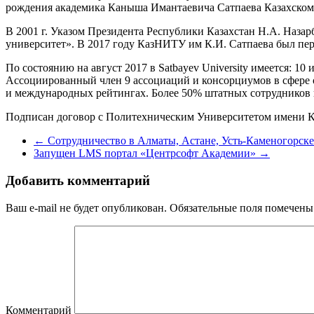
рождения академика Каныша Имантаевича Сатпаева Казахскому
В 2001 г. Указом Президента Республики Казахстан Н.А. Назар
университет». В 2017 году КазНИТУ им К.И. Сатпаева был пере
По состоянию на август 2017 в Satbayev University имеется: 1
Ассоциированный член 9 ассоциаций и консорциумов в сфере о
и международных рейтингах. Более 50% штатных сотрудников 
Подписан договор с Политехническим Университетом имени К
←
Сотрудничество в Алматы, Астане, Усть-Каменогорске
Запущен LMS портал «Центрсофт Академии»
→
Добавить комментарий
Ваш e-mail не будет опубликован.
Обязательные поля помечен
Комментарий