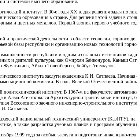
рой и системой высшего образования.
ргический институт. В 30-е годы XX в. для решения задач по л
нического образования в стране. Для решения этой задачи в стол
орным и цветных металлов. Первый звонок первого учебного год
й и практической деятельности в области геологии, горного де
ырьевой базы республики и организацию новых технологий горно
омышленности республики и одним из главных источников кадр
ученых и деятелей культуры, как Омирхан Байконуров, Каныш Са
р Жумагалиев, Айкын Толепберген, Бейбут Атамкулов.
гического института заслуги академика К.И. Сатпаева. Начиная
заменационной комиссии. В годы Великой Отечественной войны 
политехнический институт. В 1967-м на факультете автоматики
а в Алма-Ате открылся Архитектурно-строительный институт, б
иал Всесоюзного заочного инженерно-строительного института
.И. Сатпаева.
Казахский национальный технический университет (КазНТУ), на
ктике, а также разработка учебных планов и программ обучения
тября 1999 года за особые заслуги в подготовке инженерно-техн